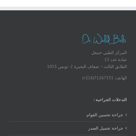
المركز الطبي حنبعل
عيادة عدد 13
الطابق الثالث – ضفاف البحيرة 2- تونس 1053
الهاتف: 71267531(216+)
التدخلات الجراحية :
جراحة تحسين القوام
جراحة تجميل الصدر