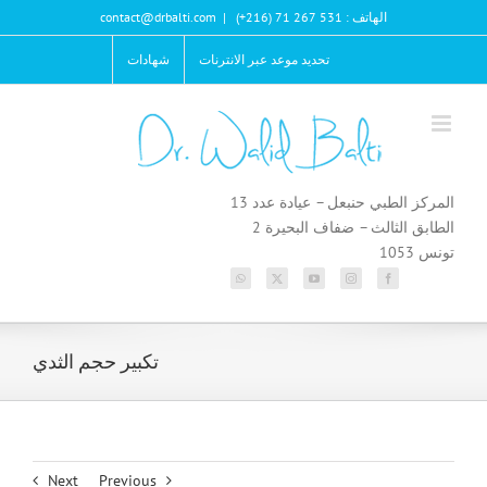
Ski
الهاتف : 531 267 71 (216+)
|
contact@drbalti.com
t
conten
تحديد موعد عبر الانترنات
شهادات
المركز الطبي حنبعل – عيادة عدد 13
الطابق الثالث – ضفاف البحيرة 2
تونس 1053
تكبير حجم الثدي
Next
Previous