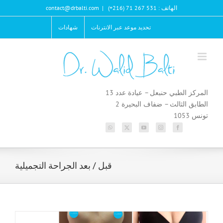
Ski
الهاتف : 531 267 71 (216+)
|
contact@drbalti.com
t
conten
تحديد موعد عبر الانترنات
شهادات
المركز الطبي حنبعل – عيادة عدد 13
الطابق الثالث – ضفاف البحيرة 2
تونس 1053
قبل / بعد الجراحة التجميلية