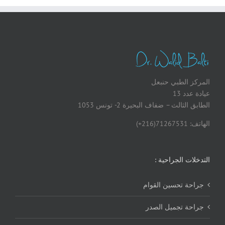
المركز الطبي حنبعل
عيادة عدد 13
الطابق الثالث – ضفاف البحيرة 2- تونس 1053
الهاتف: 71267531(216+)
التدخلات الجراحية :
جراحة تحسين القوام
جراحة تجميل الصدر