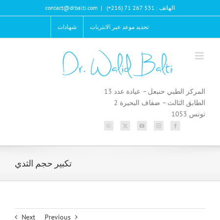
Ski
الهاتف : 531 267 71 (216+)
|
contact@drbalti.com
t
conten
تحديد موعد عبر الانترنات
شهادات
المركز الطبي حنبعل – عيادة عدد 13
الطابق الثالث – ضفاف البحيرة 2
تونس 1053
تكبير حجم الثدي
Next
Previous