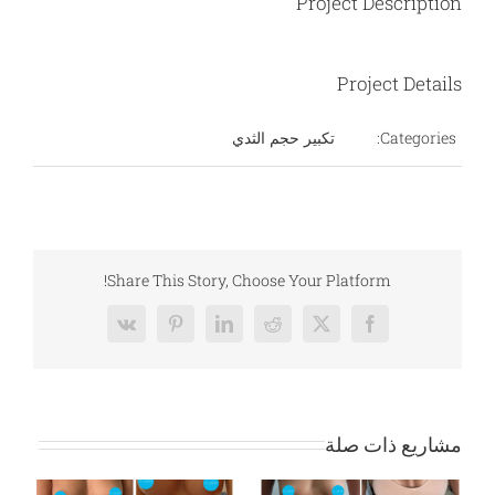
Project Description
Project Details
Categories:
تكبير حجم الثدي
Share This Story, Choose Your Platform!
Vk
Pinterest
LinkedIn
Reddit
Facebook
X
مشاريع ذات صلة