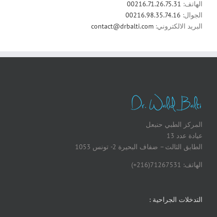
الهاتف:
00216.71.26.75.31
الجوال:
00216.98.35.74.16
البريد الالكتروني:
contact@drbalti.com
المركز الطبي حنبعل
عيادة عدد 13
الطابق الثالث – ضفاف البحيرة 2- تونس 1053
الهاتف: 71267531(216+)
التدخلات الجراحية :