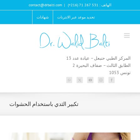
Ski
الهاتف : 531 267 71 (216+)
|
contact@drbalti.com
t
conten
تحديد موعد عبر الانترنات
شهادات
المركز الطبي حنبعل – عيادة عدد 13
الطابق الثالث – ضفاف البحيرة 2
تونس 1053
تكبير الثدي باستخدام الحشوات