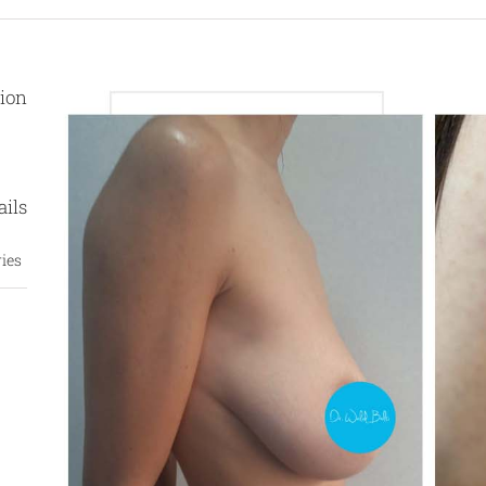
tion
ails
ies: