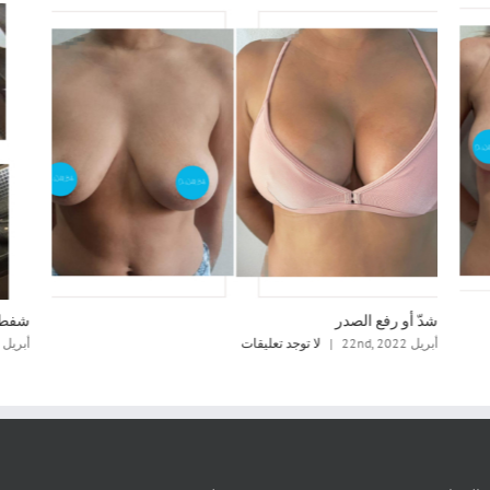
شدّ أو رفع الصدر
شفط د
أبريل 22nd, 2022
|
لا توجد تعليقات
أبريل 22nd, 2022