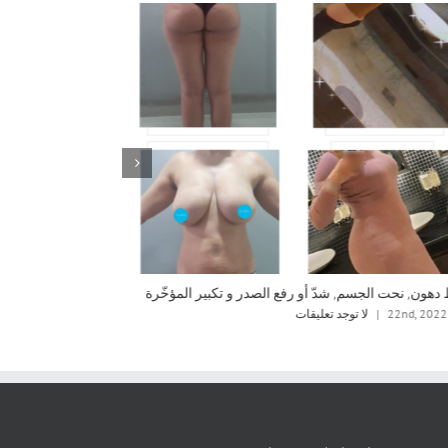
هون, نحت الجسم, شدّ أو رفع الصدر و تكبير المؤخّرة
شدّ أو رفع الصدر
|
لا توجد تعليقات
أبريل 22nd, 2022
|