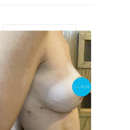
View
Larger
Image