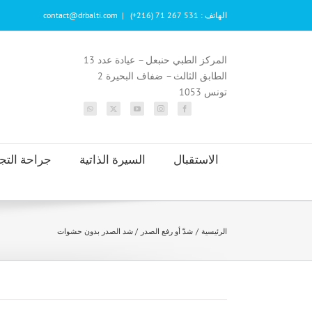
Ski
الهاتف : 531 267 71 (216+)
|
contact@drbalti.com
t
conten
المركز الطبي حنبعل – عيادة عدد 13
الطابق الثالث – ضفاف البحيرة 2
تونس 1053
الاستقبال
السيرة الذاتية
جراحة التج
الرئيسية
شدّ أو رفع الصدر
شد الصدر بدون حشوات