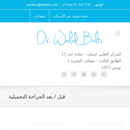
Ski
الهاتف : 531 267 71 (216+)
|
contact@drbalti.com
t
conten
تحديد موعد عبر الانترنات
شهادات
المركز الطبي حنبعل – عيادة عدد 13
الطابق الثالث – ضفاف البحيرة 2
تونس 1053
قبل / بعد الجراحة التجميلية