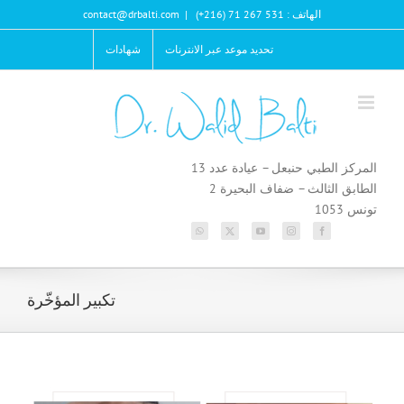
Ski
الهاتف : 531 267 71 (216+)
|
contact@drbalti.com
t
conten
تحديد موعد عبر الانترنات
شهادات
المركز الطبي حنبعل – عيادة عدد 13
الطابق الثالث – ضفاف البحيرة 2
تونس 1053
تكبير المؤخّرة