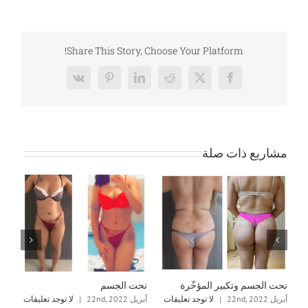
Share This Story, Choose Your Platform!
Vk
Pinterest
LinkedIn
Reddit
Facebook
X
مشاريع ذات صلة
نحت الجسم وتكبير المؤخّرة
نحت الجسم
نح
ت
أبريل 22nd, 2022
|
لا توجد تعليقات
أبريل 22nd, 2022
|
لا توجد تعليقات
أبريل 