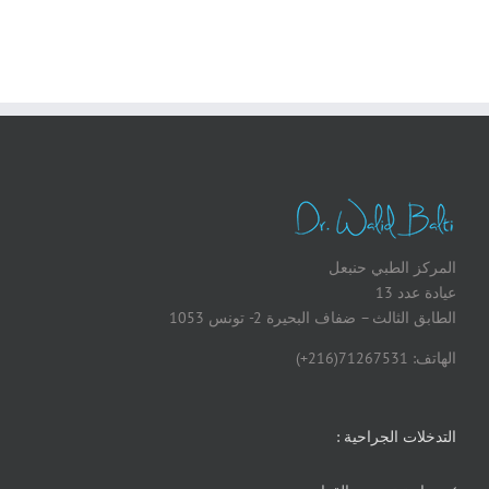
المركز الطبي حنبعل
عيادة عدد 13
الطابق الثالث – ضفاف البحيرة 2- تونس 1053
الهاتف: 71267531(216+)
التدخلات الجراحية :