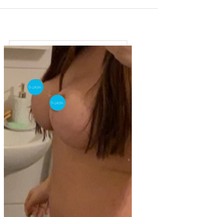
View
Larger
Image