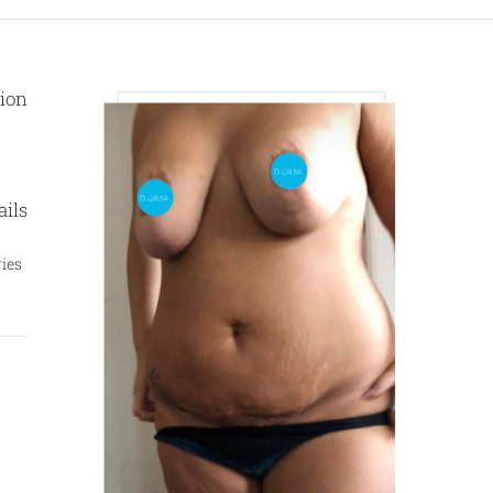
tion
ails
ies: