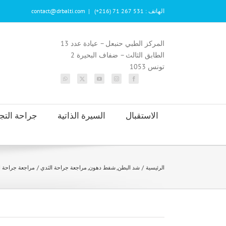
Ski
الهاتف : 531 267 71 (216+)
|
contact@drbalti.com
t
conten
المركز الطبي حنبعل – عيادة عدد 13
الطابق الثالث – ضفاف البحيرة 2
تونس 1053
الاستقبال
السيرة الذاتية
جراحة التج
الرئيسية
شد البطن
شفط دهون
مراجعة جراحة الثدي
مراجعة جراحة ا