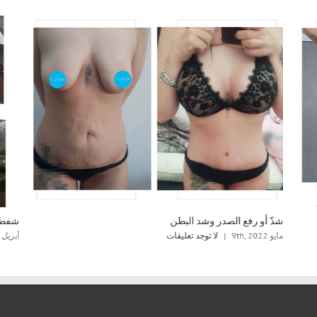
شدّ أو رفع الصدر وشد البطن
شفط د
مايو 9th, 2022
|
لا توجد تعليقات
أبريل 22nd, 2022