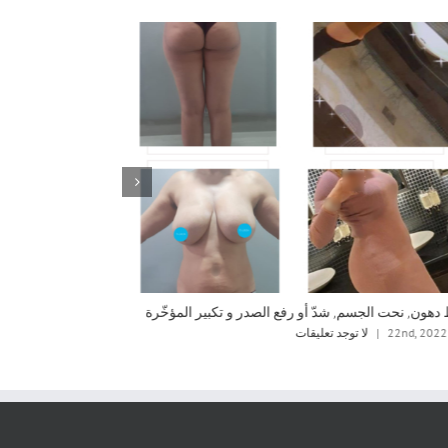
هون, نحت الجسم, شدّ أو رفع الصدر و تكبير المؤخّرة
شد البطن
|
لا توجد تعليقات
أبريل 22nd, 2022
|