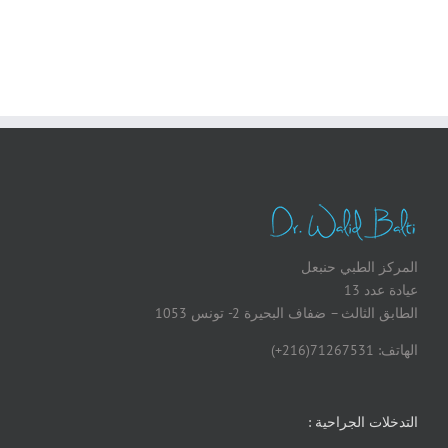
المركز الطبي حنبعل
عيادة عدد 13
الطابق الثالث – ضفاف البحيرة 2- تونس 1053
الهاتف: 71267531(216+)
التدخلات الجراحية :