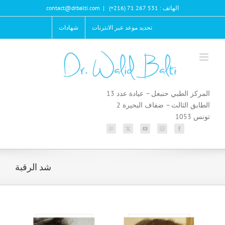
Ski
الهاتف : 531 267 71 (216+)
|
contact@drbalti.com
t
conten
تحديد موعد عبر الانترنات
شهادات
المركز الطبي حنبعل – عيادة عدد 13
الطابق الثالث – ضفاف البحيرة 2
تونس 1053
شد الرقبة