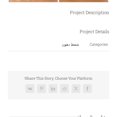
Project Description
Project Details
Categories:
شفط دهون
Share This Story, Choose Your Platform!
Vk
Pinterest
LinkedIn
Reddit
Facebook
X
مشاريع ذات صلة