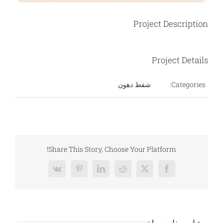
Project Description
Project Details
Categories:
شفط دهون
Share This Story, Choose Your Platform!
Vk
Pinterest
LinkedIn
Reddit
Facebook
X
مشاريع ذات صلة