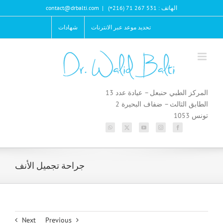
Ski
الهاتف : 531 267 71 (216+)
|
contact@drbalti.com
t
conten
تحديد موعد عبر الانترنات
شهادات
المركز الطبي حنبعل – عيادة عدد 13
الطابق الثالث – ضفاف البحيرة 2
تونس 1053
جراحة تجميل الأنف
Next
Previous