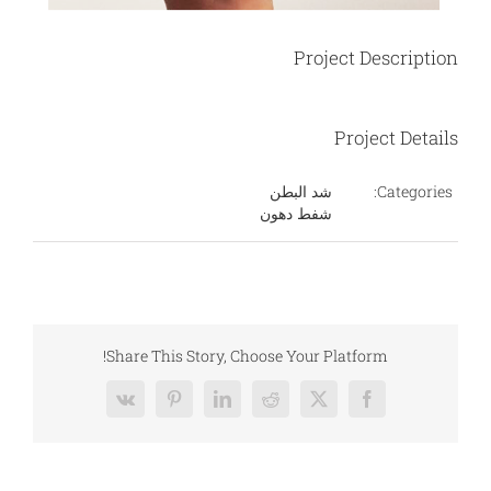
Project Description
Project Details
Categories:
شد البطن
شفط دهون
Share This Story, Choose Your Platform!
Vk
Pinterest
LinkedIn
Reddit
Facebook
X