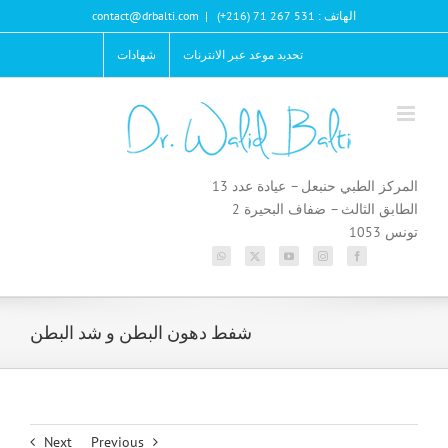
Ski
الهاتف : 531 267 71 (216+)
|
contact@drbalti.com
t
conten
تحديد موعد عبر الانترنات
شهادات
المركز الطبي حنبعل – عيادة عدد 13
الطابق الثالث – ضفاف البحيرة 2
تونس 1053
شفط دهون البطن و شد البطن
Next
Previous