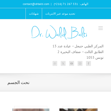
Ski
الهاتف : 531 267 71 (216+)
|
contact@drbalti.com
t
conten
تحديد موعد عبر الانترنات
شهادات
المركز الطبي حنبعل – عيادة عدد 13
الطابق الثالث – ضفاف البحيرة 2
تونس 1053
نحت الجسم